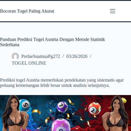
Skip
to
Bocoran Togel Paling Akurat
content
Panduan Prediksi Togel Austria Dengan Metode Statistik
Sederhana
PrefaeSuatnuaPg272
03/26/2026
TOGEL ONLINE
Prediksi togel Austria memerlukan pendekatan yang sistematis agar
peluang kemenangan lebih besar untuk analisis selanjutnya.