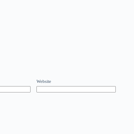
Website