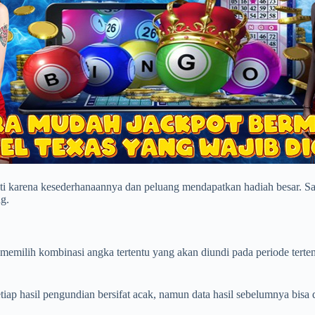
ti karena kesederhanaannya dan peluang mendapatkan hadiah besar. Sal
g.
ilih kombinasi angka tertentu yang akan diundi pada periode tertent
ap hasil pengundian bersifat acak, namun data hasil sebelumnya bisa 