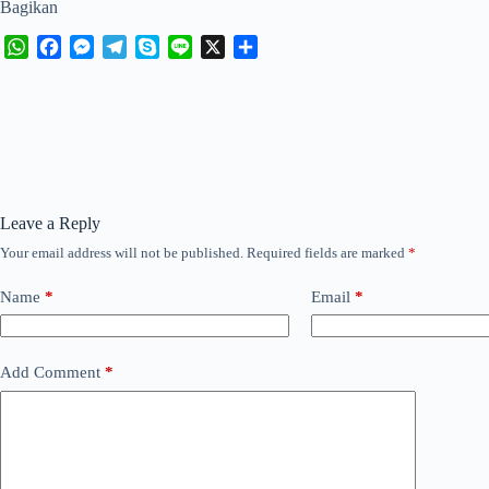
Bagikan
W
F
M
T
S
L
X
S
h
a
e
e
k
i
h
a
c
s
l
y
n
a
t
e
s
e
p
e
r
s
b
e
g
e
e
A
o
n
r
p
o
g
a
p
k
e
m
Leave a Reply
r
Your email address will not be published.
Required fields are marked
*
Name
*
Email
*
Add Comment
*