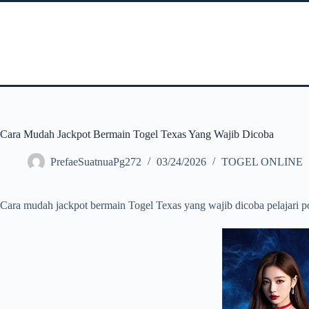
Skip
to
content
Cara Mudah Jackpot Bermain Togel Texas Yang Wajib Dicoba
PrefaeSuatnuaPg272
03/24/2026
TOGEL ONLINE
Cara mudah jackpot bermain Togel Texas yang wajib dicoba pelajari po