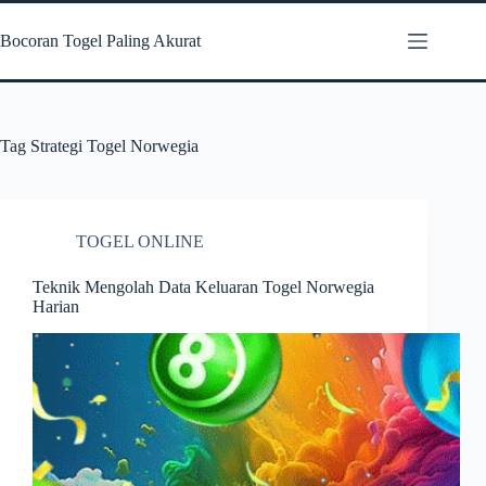
Skip
to
Bocoran Togel Paling Akurat
content
Tag
Strategi Togel Norwegia
TOGEL ONLINE
Teknik Mengolah Data Keluaran Togel Norwegia
Harian