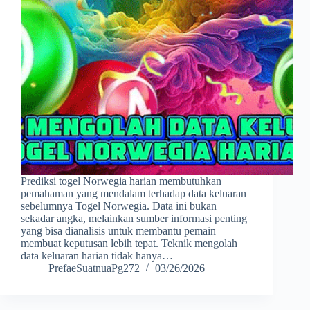
Prediksi togel Norwegia harian membutuhkan
pemahaman yang mendalam terhadap data keluaran
sebelumnya Togel Norwegia. Data ini bukan
sekadar angka, melainkan sumber informasi penting
yang bisa dianalisis untuk membantu pemain
membuat keputusan lebih tepat. Teknik mengolah
data keluaran harian tidak hanya…
PrefaeSuatnuaPg272
03/26/2026